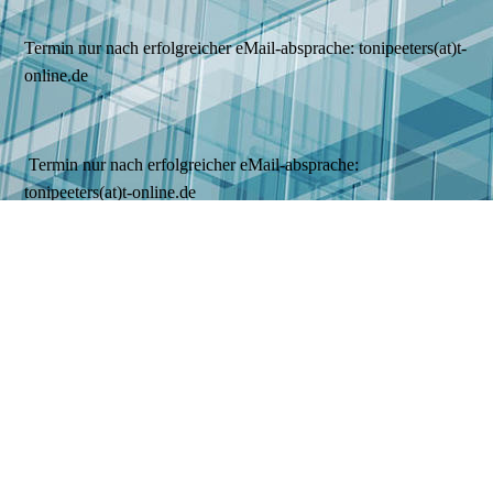
Termin nur nach erfolgreicher eMail-absprache: tonipeeters(at)t-
online.de
Termin nur nach erfolgreicher eMail-absprache:
tonipeeters(at)t-online.de
Kontaktformular
Klicken Sie hier um zu unserem
Kon­takt­for­mu­lar zu kommen
STARTSEITE
ÜBER UNS
PRODUKTE
GALERIE
KONTAKT