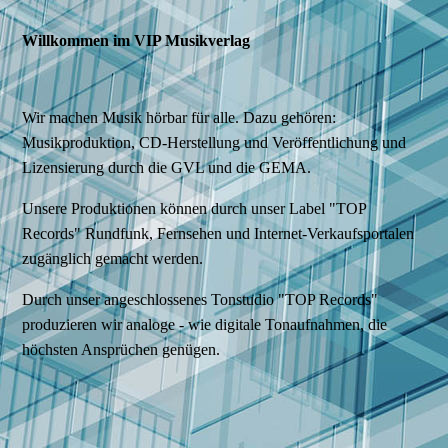
Willkommen im VIP Musikverlag
Wir machen Musik hörbar für alle. Dazu gehören:
Musikproduktion, CD-Herstellung und Veröffentlichung und
Lizensierung durch die GVL und die GEMA.
Unsere Produktionen können durch unser Label "TOP
Records" Rundfunk, Fernsehen und Internet-Verkaufsportalen
zugänglich gemacht werden.
Durch unser angeschlossenes Tonstudio "TOP Records"
produzieren wir analoge - wie digitale Tonaufnahmen, die
höchsten Ansprüchen genügen.